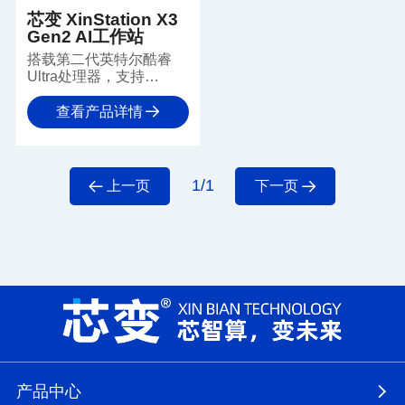
芯变 XinStation X3
Gen2 AI工作站
搭载第二代英特尔酷睿
Ultra处理器，支持
256GB DDR5内存、
PCIe 5.0显卡及多高速固
查看产品详情
态，结合高可靠供电，保
障内容创作、视频后期等
专业负载持续高效运行，
让创意无忧施展。
1/1
上一页
下一页
产品中心