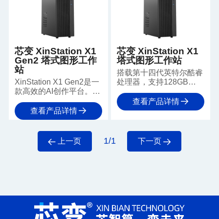
台。
芯变 XinStation X1
芯变 XinStation X1
Gen2 塔式图形工作
塔式图形工作站
站
搭载第十四代英特尔酷睿
XinStation X1 Gen2是一
处理器，支持128GB
款高效的AI创作平台。它
DDR5内存与高速存储，
基于全新酷睿Ultra处理器
具备强大的扩展能力，为
查看产品详情
与PCIe 5.0单显卡架构，
入门级AI计算与专业创作
查看产品详情
提供128GB内存和极速存
提供强劲动力，保障高效
储支持，能够流畅运行轻
流畅的工作体验。
度AI推理、3D设计及视
1/1
上一页
下一页
频剪辑等专业应用，助力
创意生产力。