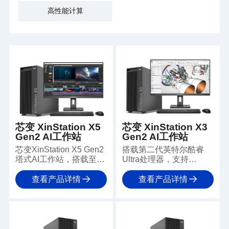
高性能计算
芯变 XinStation X5
芯变 XinStation X3
Gen2 AI工作站
Gen2 AI工作站
芯变XinStation X5 Gen2
搭载第二代英特尔酷睿
塔式AI工作站，搭载至强
Ultra处理器，支持
W系列处理器与W790芯
256GB DDR5内存、
片组，以稳定可靠为核
PCIe 5.0显卡及多高速固
查看产品详情
查看产品详情
心，提供双GPU支持、
态，结合高可靠供电，保
1TB ECC内存，在性能
障内容创作、视频后期等
与价值间取得卓越平衡，
专业负载持续高效运行，
是专业内容创作、AI模型
让创意无忧施展。
推理等专业负载的坚实平