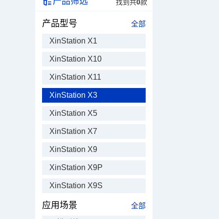
产品筛选
找到共
0
款
产品型号
全部
XinStation X1
XinStation X10
XinStation X11
XinStation X3
XinStation X5
XinStation X7
XinStation X9
XinStation X9P
XinStation X9S
应用场景
全部