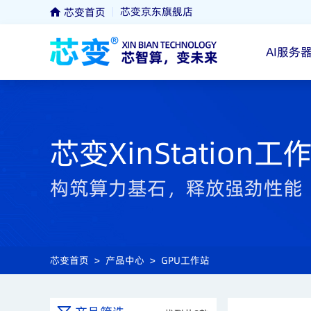
芯变京东旗舰店
芯变首页
AI服务
芯变XinStation工
构筑算力基石，释放强劲性能
芯变首页
>
产品中心
>
GPU工作站