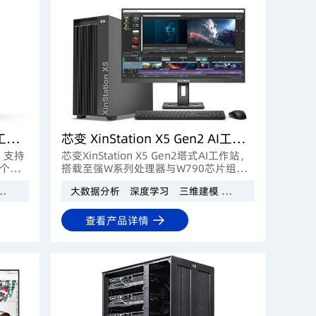
芯变 XinStation X9 Gen2 AI工作站
芯变 XinStation X5 Gen2 AI工作站
站，支持
芯变XinStation X5 Gen2塔式AI工作站，
个
搭载至强W系列处理器与W790芯片组，
PU加速
以稳定可靠为核心，提供双GPU支持、
影视后期
AI模型推理
大数据分析
深度学习
三维建模
工业设计
影视后
能力，
1TB ECC内存，在性能与价值间取得卓越
AI推
平衡，是专业内容创作、AI模型推理等专
业负载的坚实平台。
查看产品详情