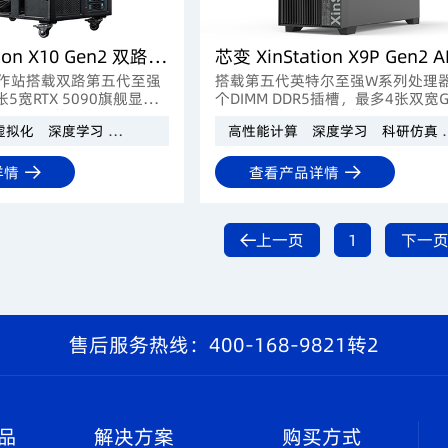
芯变 XinStation X10 Gen2 双路AI工作站
AI工作站搭载双路第五代至强
搭载第五代英特尔至强W系列处理器
5宽RTX 5090旗舰显卡
个DIMM DDR5插槽，最多4张双宽
 ECC内存，兼顾海量存储与
速卡，具备强大的计算能力和IO扩
虚拟化
深度学习
科研仿真
AI模型推理
高性能计算
深度学习
科研仿真
支持，为AI大模型训练、
力，专为AI训练、科学计算、3D渲
计算提供旗舰级本地化算
CAE仿真等高性能场景打造。
详情
查看产品详情
上一页
1
下一
1
售后服务热线：400-168-9821转2
品
解决方案
购买方式