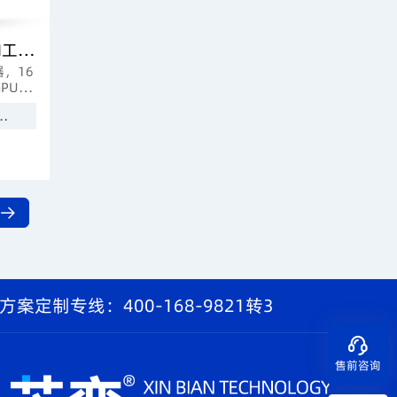
芯变 XinStation X9P Gen2 AI工作站
，16
GPU加
展能
影视后期
AI模型推理
染及
页
方案定制专线：400-168-9821转3
售前咨询