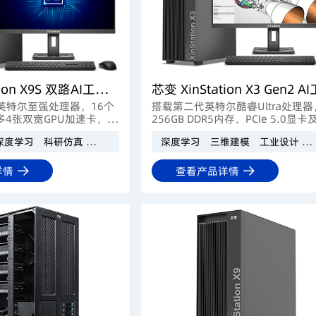
芯变 XinStation X9S 双路AI工作站
英特尔至强处理器，16个
搭载第二代英特尔酷睿Ultra处理
多4张双宽GPU加速卡，具
256GB DDR5内存、PCIe 5.0显
力和IO扩展能力，适用于
速固态，结合高可靠供电，保障内
深度学习
科研仿真
AI模型推理
大模型训练
深度学习
三维建模
工业设计
模拟、气象预测等高性能
作、视频后期等专业负载持续高效
让创意无忧施展。
详情
查看产品详情