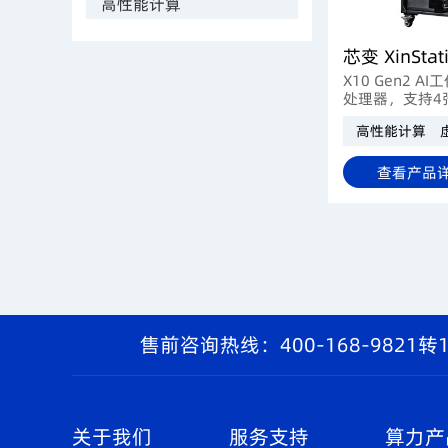
高性能计算
X10 Gen2 
处理器，支持4张
与4TB DDR5
高性能计算
热插拔冗余供电
专业渲染与科学
力解决方案。
查看产品
售前咨询热线：400-168-9821转
关于我们
服务支持
算力产