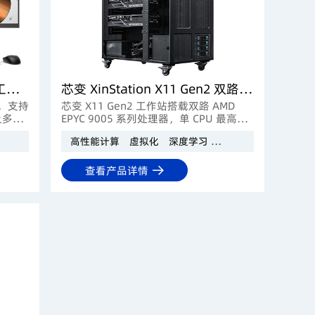
芯变 XinStation X3 Gen2 AI工作站
芯变 XinStation X11 Gen2 双路AI工作站
器，支持
芯变 X11 Gen2 工作站搭载双路 AMD
卡及多高
EPYC 9005 系列处理器，单 CPU 最高
容创
192 核心，支持 4 张 5 宽 RTX 5090 旗舰
影视后期
高性能计算
虚拟化
深度学习
科研仿真
AI模型推
运行，
显卡及 4TB DDR5 ECC 内存，配合灵活存
储扩展，为复杂高性能计算场景提供强劲
本地化算力支撑。
查看产品详情