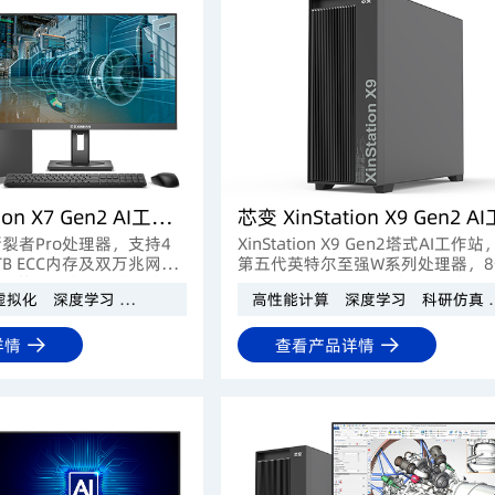
芯变 XinStation X7 Gen2 AI工作站
裂者Pro处理器，支持4
XinStation X9 Gen2塔式AI工作
TB ECC内存及双万兆网
第五代英特尔至强W系列处理器，8
行算力，专为AI模型推
DIMM DDR5插槽，最多4张双宽G
虚拟化
深度学习
科研仿真
AI模型推理
高性能计算
深度学习
科研仿真
多任务虚拟化等重型负载
卡，具备强大的计算能力和IO扩展
适用于科学研究、工程模拟、大规模
理等高性能计算场景。
详情
查看产品详情