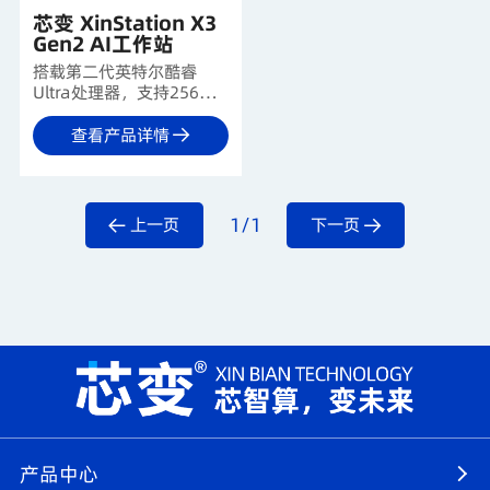
芯变 XinStation X3
Gen2 AI工作站
搭载第二代英特尔酷睿
Ultra处理器，支持256GB
DDR5内存、PCIe 5.0显卡
及多高速固态，结合高可
查看产品详情
靠供电，保障内容创作、
视频后期等专业负载持续
高效运行，让创意无忧施
展。
1/1
上一页
下一页
产品中心