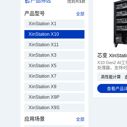
产品筛选
找到共
1
款
产品型号
全部
XinStation X1
XinStation X10
XinStation X11
XinStation X3
X10 Gen2 
XinStation X5
处理器，支持4张
与4TB DDR
XinStation X7
高性能计算
热插拔冗余供电
专业渲染与科学
XinStation X9
力解决方案。
查看产品
XinStation X9P
XinStation X9S
应用场景
全部