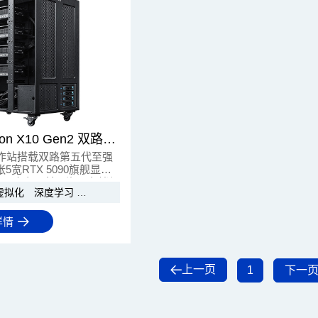
芯变 XinStation X10 Gen2 双路AI工作站
AI工作站搭载双路第五代至强
5宽RTX 5090旗舰显卡
5 ECC内存，兼顾海量存储与
虚拟化
深度学习
科研仿真
AI模型推理
支持，为AI大模型训练、
计算提供旗舰级本地化算
详情
上一页
1
下一