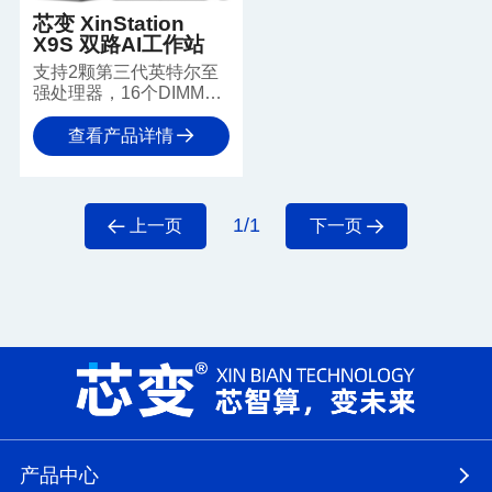
芯变 XinStation
X9S 双路AI工作站
支持2颗第三代英特尔至
强处理器，16个DIMM插
槽，最多4张双宽GPU加
速卡，具备强大的计算能
查看产品详情
力和IO扩展能力，适用于
科学研究、工程模拟、气
象预测等高性能计算应用
场景。
1/1
上一页
下一页
产品中心