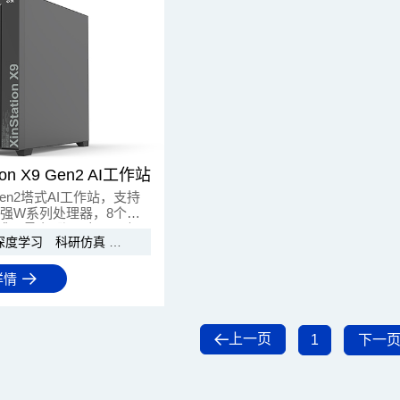
ion X9 Gen2 AI工作站
X9 Gen2塔式AI工作站，支持
强W系列处理器，8个
5插槽，最多4张双宽GPU加
深度学习
科研仿真
影视后期
AI模型推理
的计算能力和IO扩展能
研究、工程模拟、大规模
能计算场景。
详情
上一页
1
下一