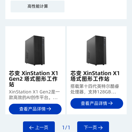
高性能计算
芯变 XinStation X1
芯变 XinStation X1
Gen2 塔式图形工作
塔式图形工作站
站
搭载第十四代英特尔酷睿
XinStation X1 Gen2是一
处理器，支持128GB
款高效的AI创作平台。它基
DDR5内存与高速存储，具
于全新酷睿Ultra处理器与
备强大的扩展能力，为入
查看产品详情
PCIe 5.0单显卡架构，提供
门级AI计算与专业创作提供
查看产品详情
128GB内存和极速存储支
强劲动力，保障高效流畅
持，能够流畅运行轻度AI推
的工作体验。
理、3D设计及视频剪辑等
1/1
上一页
下一页
专业应用，助力创意生产